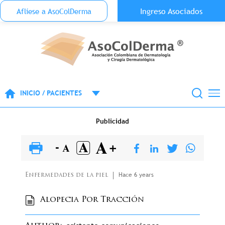
Menu Top Anónimo
Ingreso Asociados
Aflíese a AsoColDerma
Pasar al contenido principal
INICIO / PACIENTES
Publicidad
Hace 6 years
Enfermedades de la piel
Alopecia Por Tracción