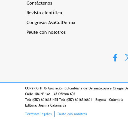
Contáctenos
Revista científica
Congresos AsoColDerma
Paute con nosotros
COPYRIGHT
©
Asociación Colombiana de Dermatología y Cirugía D
Calle 104 Nº 14a - 45 Oficina 603
Tel: (057) 6016181455 Tel: (057) 6016346601 - Bogotá - Colombia
Editora: Joanna Cajamarca
Footer
Términos legales
Paute con nosotros