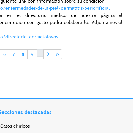
iguiente link con información sobre su condición
o/enfermedades-de-la-piel/dermatitis-periorificial
r en el directorio médico de nuestra página al
encia quien con gusto podrá colaborarle. Adjuntamos el
co/directorio_dermatologos
ge
Page
Page
Page
Page
…
6
7
8
9
Secciones destacadas
Casos clínicos