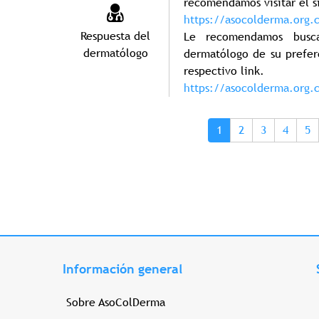
recomendamos visitar el s
https://asocolderma.org.c
Respuesta del
Le recomendamos busca
dermatólogo
dermatólogo de su prefer
respectivo link.
https://asocolderma.org.
Paginación
Página actual
Page
Page
Page
Pa
1
2
3
4
5
Información general
Sobre AsoColDerma