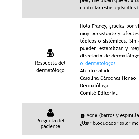
piel, me dicen que es una
controlar estos episodios 
Hola Francy, gracias por v
muy persistente y efecti
tópicos o sistémicos. Si
pueden estabilizar y me
directorio de dermatólogo
Respuesta del
o_dermatologos
dermatólogo
Atento saludo
Carolina Cárdenas Henao
Dermatóloga
Comité Editorial.
Acné (barros y espinilla
Pregunta del
¿Usar bloqueador solar m
paciente