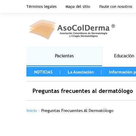
Menu top header
Términos legales
Mapa del sitio
Paute con nosotros
Pasar al contenido principal
Main navigation
Pacientes
Educación 
MENU LEFT
NOTICIAS
La Asociación
Información p
Preguntas frecuentes al dermatólogo
Sobrescribir enlaces de ayuda a la na
Inicio
Preguntas Frecuentes Al Dermatólogo