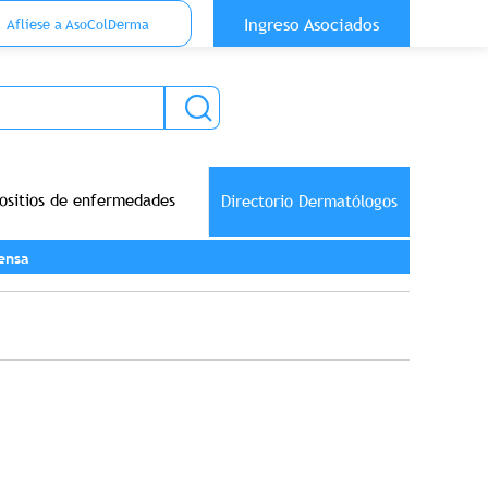
 Top Anónimo
Ingreso Asociados
Aflíese a AsoColDerma
ositios de enfermedades
Directorio Dermatólogos
ensa