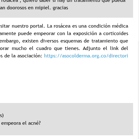
 rosacea , quiero saber si hay un tratamiento que pueda
tan doorosos en mipiel. gracias
isitar nuestro portal. La rosácea es una condición médica
vamente puede empeorar con la exposición a corticoides
n embargo, existen diversos esquemas de tratamiento que
jorar mucho el cuadro que tienes. Adjunto el link del
s de la asociación:
https://asocolderma.org.co/directori
Tricología: Expertos en
salud capilar
s)
Tags:
Tricologia
e empeora el acné?