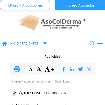
Menu Top Anónimo
Ingreso Asociados
Aflíese a AsoColDerma
Pasar al contenido principal
INICIO / PACIENTES
Publicidad
Hace 6 years
Enfermedades de la piel
Queratosis seborreica