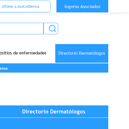
 Top Anónimo
Ingreso Asociados
Aflíese a AsoColDerma
ositios de enfermedades
Directorio Dermatólogos
ensa
Directorio Dermatólogos