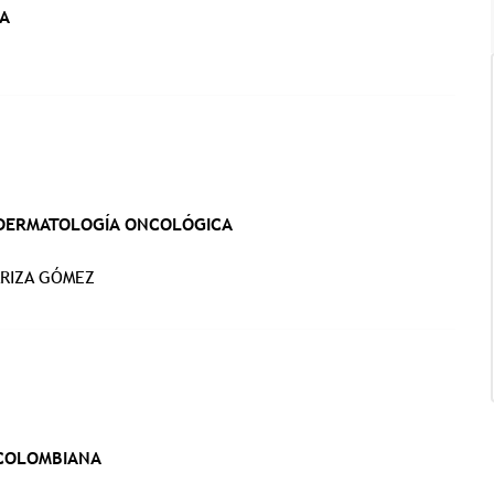
A
Tricología: Expertos en
salud capilar
 DERMATOLOGÍA ONCOLÓGICA
ARIZA GÓMEZ
Tags:
Tricologia
 COLOMBIANA