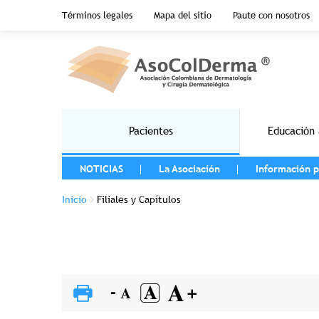
Menu top header
Términos legales
Mapa del sitio
Paute con nosotros
Pasar al contenido principal
Main navigation
Pacientes
Educación 
MENU LEFT
NOTICIAS
La Asociación
Información p
Sobrescribir enlaces de ayuda a la na
Inicio
Filiales y Capítulos