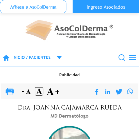
Menu Top Anónimo
Ingreso Asociados
Aflíese a AsoColDerma
Pasar al contenido principal
INICIO / PACIENTES
Publicidad
Dra.
JOANNA
CAJAMARCA RUEDA
MD Dermatólogo