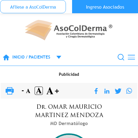
Menu Top Anónimo
Ingreso Asociados
Aflíese a AsoColDerma
Pasar al contenido principal
INICIO / PACIENTES
Publicidad
Dr.
OMAR MAURICIO
MARTINEZ MENDOZA
MD Dermatólogo