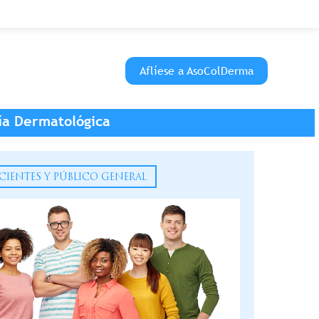
Aflíese a AsoColDerma
ía Dermatológica
ACIENTES Y PÚBLICO GENERAL