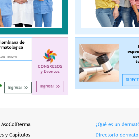
olombiana de
rmatológica
espec
ce
MATOL. DEMATOL
t
CONGRESOS
y Eventos
DIREC
e
Ingresar
Ingresar
Izquierdo
Menu Prehome Derecho
e AsoColDerma
¿Qué es un dermat
les y Capítulos
Directorio dermato