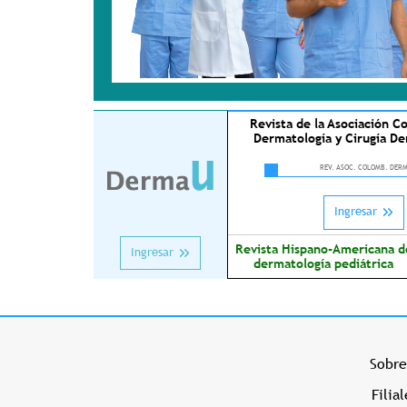
Revista de la Asociación C
Dermatología y Cirugía De
REV. ASOC. COLOMB. DER
Ingresar
Revista Hispano-Americana d
Ingresar
dermatología pediátrica
Menu Prehome 
Sobr
Filia