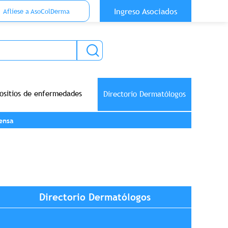
 Top Anónimo
Ingreso Asociados
Aflíese a AsoColDerma
ositios de enfermedades
Directorio Dermatólogos
ensa
Directorio Dermatólogos