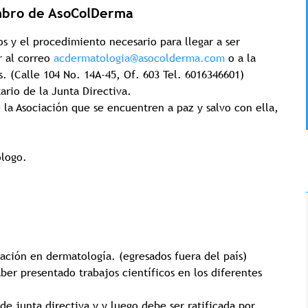
bro de AsoColDerma
os y el procedimiento necesario para llegar a ser
r al correo
acdermatologia@asocolderma.com
o a la
s. (Calle 104 No. 14A-45, Of. 603 Tel. 6016346601)
tario de la Junta Directiva.
la Asociación que se encuentren a paz y salvo con ella,
ólogo.
zación en dermatología. (egresados fuera del país)
ber presentado trabajos científicos en los diferentes
de junta directiva y y luego debe ser ratificada por