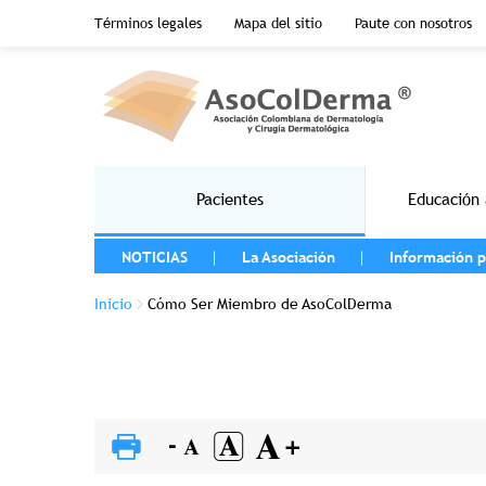
Menu top header
Términos legales
Mapa del sitio
Paute con nosotros
Pasar al contenido principal
Main navigation
Pacientes
Educación 
MENU LEFT
NOTICIAS
La Asociación
Información p
Sobrescribir enlaces de ayuda a la na
Inicio
Cómo Ser Miembro de AsoColDerma