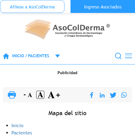
Menu Top Anónimo
Ingreso Asociados
Aflíese a AsoColDerma
Pasar al contenido principal
INICIO / PACIENTES
Publicidad
Mapa del sitio
Inicio
Pacientes