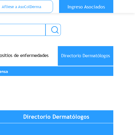
 Top Anónimo
Ingreso Asociados
Aflíese a AsoColDerma
ositios de enfermedades
Directorio Dermatólogos
ensa
Directorio Dermatólogos