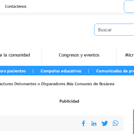
Menu
Contáctenos
Buscar
a la comunidad
Congresos y eventos
Micr
ara pacientes
Campañas educativas
Comunicados de pr
vegación
Factores Detonantes o Disparadores Más Comunes de Rosácea
Publicidad