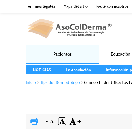
Menu top header
Términos legales
Mapa del sitio
Paute con nosotros
Pasar al contenido principal
Main navigation
Pacientes
Educación 
MENU LEFT
NOTICIAS
La Asociación
Información p
Sobrescribir enlaces de ayuda a la na
Inicio
Tips del Dermatólogo
Conoce E Identifica Los 