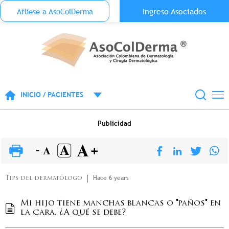
Menu Top Anónimo
Ingreso Asociados
Aflíese a AsoColDerma
Pasar al contenido principal
INICIO / PACIENTES
Publicidad
Hace 6 years
Tips del dermatólogo
Mi hijo tiene manchas blancas o "paños" en
la cara. ¿A qué se debe?