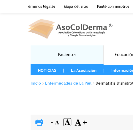
Menu top header
Términos legales
Mapa del sitio
Paute con nosotros
Pasar al contenido principal
Main navigation
Pacientes
Educació
MENU LEFT
NOTICIAS
La Asociación
Informació
Sobrescribir enlaces de ayuda a la 
Inicio
Enfermedades de La Piel
Dermatitis Dishidro