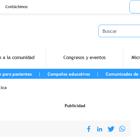
Menu
Contáctenos
Buscar
n a la comunidad
Congresos y eventos
Mic
n para pacientes
Campañas educativas
Comunicados de 
navegación
tica
Publicidad