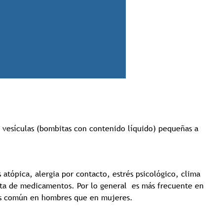
Tricología: Expertos en
salud capilar
r vesículas (bombitas con contenido líquido) pequeñas a
Tags:
Tricologia
 atópica, alergia por contacto, estrés psicológico, clima
esta de medicamentos. Por lo general es más frecuente en
ás común en hombres que en mujeres.