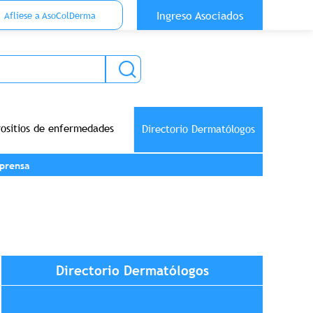
 Top Anónimo
Ingreso Asociados
Aflíese a AsoColDerma
rositios de enfermedades
Directorio Dermatólogos
prensa
Directorio Dermatólogos