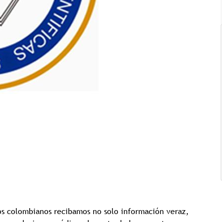
Tricología: Expertos en
salud capilar
Tags:
Tricologia
os colombianos recibamos no solo información veraz,