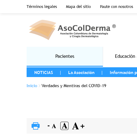
Menu top header
Términos legales
Mapa del sitio
Paute con nosotros
Pasar al contenido principal
Main navigation
Pacientes
Educación 
MENU LEFT
NOTICIAS
La Asociación
Información p
Sobrescribir enlaces de ayuda a la na
Inicio
Verdades y Mentiras del COVID-19