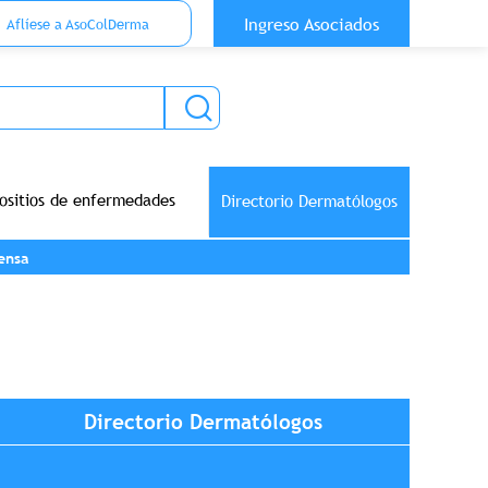
 Top Anónimo
Ingreso Asociados
Aflíese a AsoColDerma
ositios de enfermedades
Directorio Dermatólogos
ensa
Directorio Dermatólogos