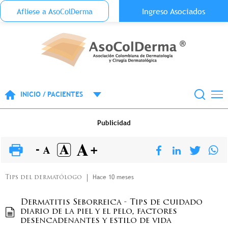
Menu Top Anónimo
Ingreso Asociados
Aflíese a AsoColDerma
Pasar al contenido principal
INICIO / PACIENTES
Publicidad
Hace 10 meses
Tips del dermatólogo
Dermatitis Seborreica - Tips de cuidado
diario de la piel y el pelo, factores
desencadenantes y estilo de vida