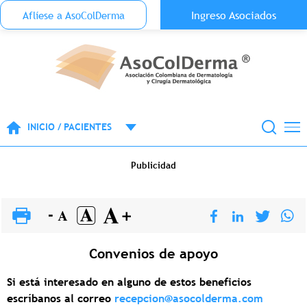
Menu Top Anónimo
Ingreso Asociados
Aflíese a AsoColDerma
Pasar al contenido principal
INICIO / PACIENTES
Publicidad
Convenios de apoyo
Si está interesado en alguno de estos beneficios
escríbanos al correo
recepcion@asocolderma.com