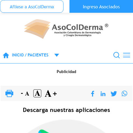
Menu Top Anónimo
Ingreso Asociados
Aflíese a AsoColDerma
Pasar al contenido principal
INICIO / PACIENTES
Publicidad
Descarga nuestras aplicaciones