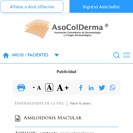
Menu Top Anónimo
Ingreso Asociados
Aflíese a AsoColDerma
Pasar al contenido principal
INICIO / PACIENTES
Publicidad
Hace 6 years
Enfermedades de la piel
Amiloidosis Macular