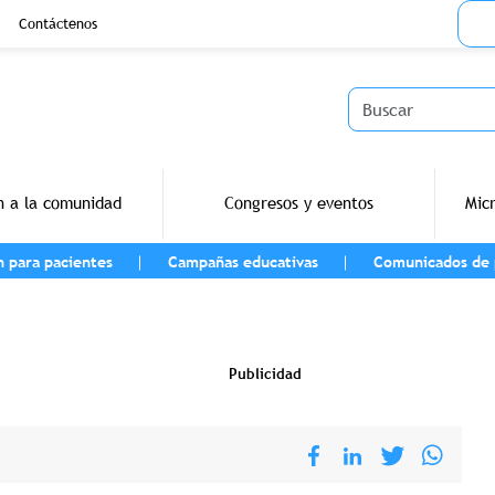
Menu
Contáctenos
Buscar
n a la comunidad
Congresos y eventos
Mic
n para pacientes
Campañas educativas
Comunicados de 
navegación
Publicidad