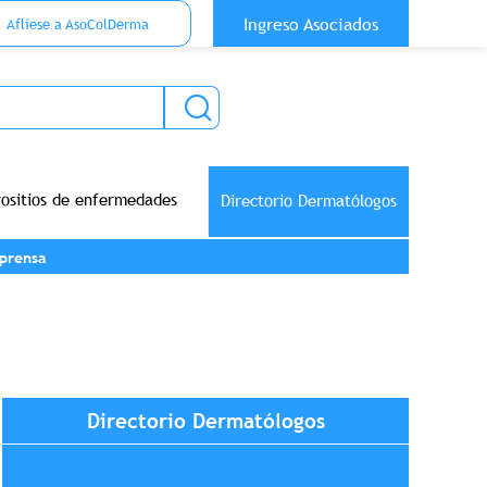
 Top Anónimo
Ingreso Asociados
Aflíese a AsoColDerma
rositios de enfermedades
Directorio Dermatólogos
prensa
Directorio Dermatólogos