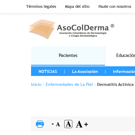
Menu top header
Términos legales
Mapa del sitio
Paute con nosotros
Pasar al contenido principal
Main navigation
Pacientes
Educació
MENU LEFT
NOTICIAS
La Asociación
Informació
Sobrescribir enlaces de ayuda a la 
Inicio
Enfermedades de La Piel
Dermatitis Actinica