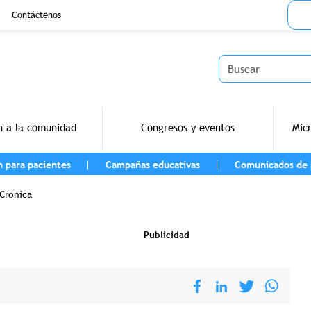
Menu
Contáctenos
Buscar
n a la comunidad
Congresos y eventos
Mic
n para pacientes
Campañas educativas
Comunicados de 
navegación
 Cronica
Publicidad