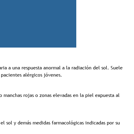
Tricología: Expertos en
salud capilar
ria a una respuesta anormal a la radiación del sol. Suele
 pacientes alérgicos jóvenes.
Tags:
Tricologia
 manchas rojas o zonas elevadas en la piel expuesta al
 el sol y demás medidas farmacológicas indicadas por su