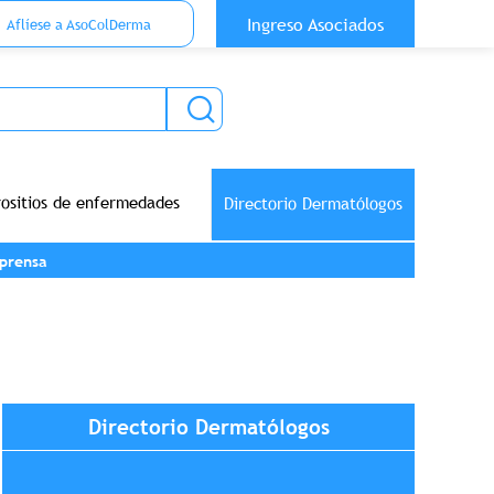
 Top Anónimo
Ingreso Asociados
Aflíese a AsoColDerma
rositios de enfermedades
Directorio Dermatólogos
prensa
Directorio Dermatólogos