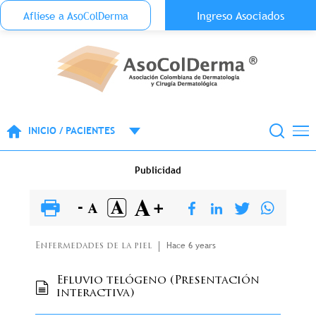
Menu Top Anónimo
Ingreso Asociados
Aflíese a AsoColDerma
Pasar al contenido principal
INICIO / PACIENTES
Publicidad
Hace 6 years
Enfermedades de la piel
Efluvio telógeno (Presentación
interactiva)