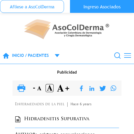
Menu Top Anónimo
Ingreso Asociados
Aflíese a AsoColDerma
Pasar al contenido principal
INICIO / PACIENTES
Publicidad
Hace 6 years
Enfermedades de la piel
Hidradenitis Supurativa