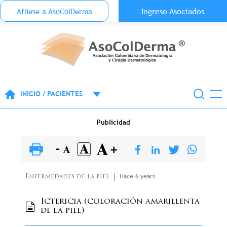
Menu Top Anónimo
Ingreso Asociados
Aflíese a AsoColDerma
Pasar al contenido principal
INICIO / PACIENTES
Publicidad
Hace 6 years
Enfermedades de la piel
Ictericia (coloración amarillenta
de la piel)