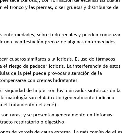
 piel seca (xerosis), con formación de escamas las cuales
 el tronco y las piernas, o ser gruesas y distribuirse de
tras enfermedades, sobre todo renales y pueden comenzar
uir una manifestación precoz de algunas enfermedades
r cuadros similares a la ictiosis. El uso de fármacos
 el riesgo de padecer ictiosis. La interferencia de estos
élulas de la piel puede provocar alteración de la
 compensarse con cremas hidratantes.
 sequedad de la piel son los derivados sintéticos de la
dermatología son el Acitretin (generalmente indicado
ra el tratamiento del acné).
r) son raras, y se presentan generalmente en linfomas
racto respiratorio o digestivo.
ciones de xerosis de causa externa. La más común de ellas