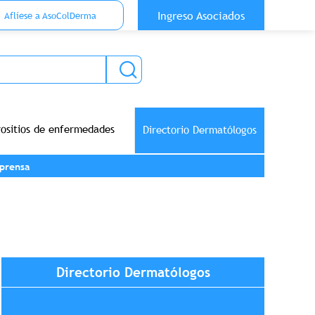
 Top Anónimo
Ingreso Asociados
Aflíese a AsoColDerma
rositios de enfermedades
Directorio Dermatólogos
prensa
Directorio Dermatólogos