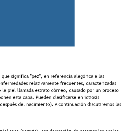
Tricología: Expertos en
salud capilar
, que significa "pez", en referencia alegórica a las
enfermedades relativamente frecuentes, caracterizadas
Tags:
Tricologia
e la piel llamada estrato córneo, causado por un proceso
nen esta capa. Pueden clasificarse en ictiosis
después del nacimiento). A continuación discutiremos las