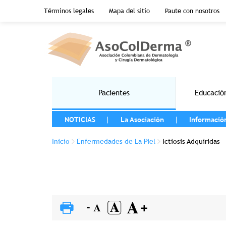
Menu top header
Términos legales
Mapa del sitio
Paute con nosotros
Pasar al contenido principal
Main navigation
Pacientes
Educació
MENU LEFT
NOTICIAS
La Asociación
Informació
Sobrescribir enlaces de ayuda a la 
Inicio
Enfermedades de La Piel
Ictiosis Adquiridas