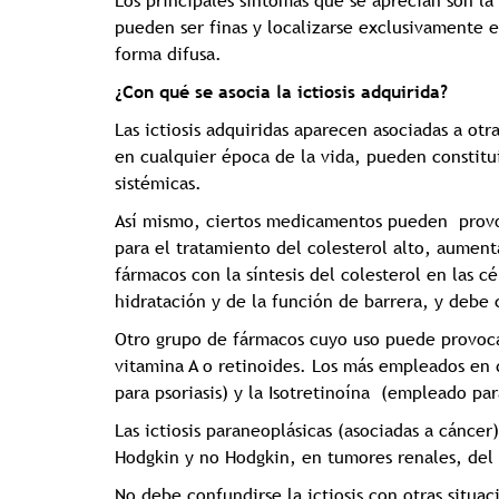
Los principales síntomas que se aprecian son la
pueden ser finas y localizarse exclusivamente en
forma difusa.
¿Con qué se asocia la ictiosis adquirida?
Las ictiosis adquiridas aparecen asociadas a o
en cualquier época de la vida, pueden constit
sistémicas.
Así mismo, ciertos medicamentos pueden provoca
para el tratamiento del colesterol alto, aumenta
fármacos con la síntesis del colesterol en las c
hidratación y de la función de barrera, y debe
Otro grupo de fármacos cuyo uso puede provocar
vitamina A o retinoides. Los más empleados en 
para psoriasis) y la Isotretinoína (empleado pa
Las ictiosis paraneoplásicas (asociadas a cánce
Hodgkin y no Hodgkin, en tumores renales, del t
No debe confundirse la ictiosis con otras situa