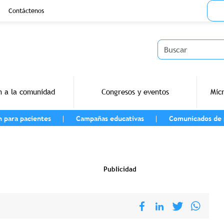
Menu
Contáctenos
Buscar
n a la comunidad
Congresos y eventos
Mic
n para pacientes
Campañas educativas
Comunicados de 
navegación
Publicidad