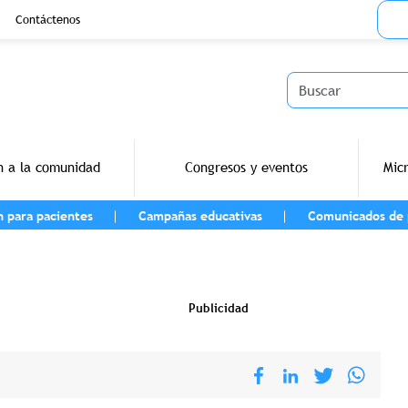
Menu
Contáctenos
Buscar
n a la comunidad
Congresos y eventos
Mic
n para pacientes
Campañas educativas
Comunicados de 
navegación
Publicidad