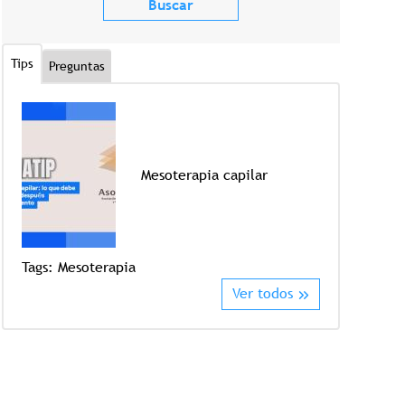
Tips
Preguntas
Mesoterapia capilar
Tags:
Crioter
Tags:
Mesoterapia
Ver todos