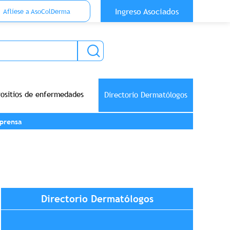
 Top Anónimo
Ingreso Asociados
Aflíese a AsoColDerma
rositios de enfermedades
Directorio Dermatólogos
prensa
Directorio Dermatólogos