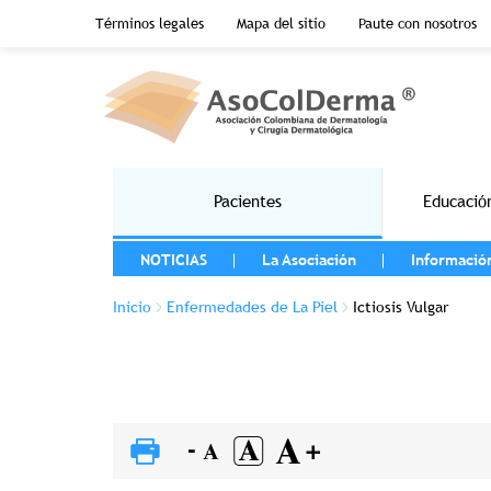
Menu top header
Términos legales
Mapa del sitio
Paute con nosotros
Pasar al contenido principal
Main navigation
Pacientes
Educació
MENU LEFT
NOTICIAS
La Asociación
Informació
Sobrescribir enlaces de ayuda a la 
Inicio
Enfermedades de La Piel
Ictiosis Vulgar