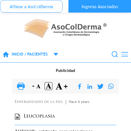
Menu Top Anónimo
Ingreso Asociados
Aflíese a AsoColDerma
Pasar al contenido principal
INICIO / PACIENTES
Publicidad
Hace 6 years
Enfermedades de la piel
Leucoplasia