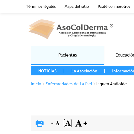
Menu top header
Términos legales
Mapa del sitio
Paute con nosotros
Pasar al contenido principal
Main navigation
Pacientes
Educació
MENU LEFT
NOTICIAS
La Asociación
Informació
Sobrescribir enlaces de ayuda a la 
Inicio
Enfermedades de La Piel
Liquen Amiloide