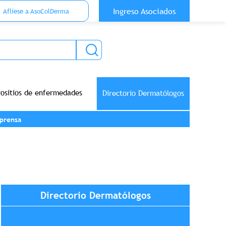
 Top Anónimo
Ingreso Asociados
Aflíese a AsoColDerma
rositios de enfermedades
Directorio Dermatólogos
prensa
Directorio Dermatólogos