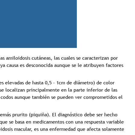
Tricología: Expertos en
salud capilar
s amiloidosis cutáneas, las cuales se caracterizan por
uya causa es desconocida aunque se le atribuyen factores
Tags:
Tricologia
es elevadas de hasta 0,5 - 1cm de diámetro) de color
 localizan principalmente en la parte inferior de las
s y codos aunque también se pueden ver comprometidos el
emás prurito (piquiña). El diagnóstico debe ser hecho
 que se basa en medicamentos con una respuesta variable
loidosis macular, es una enfermedad que afecta solamente