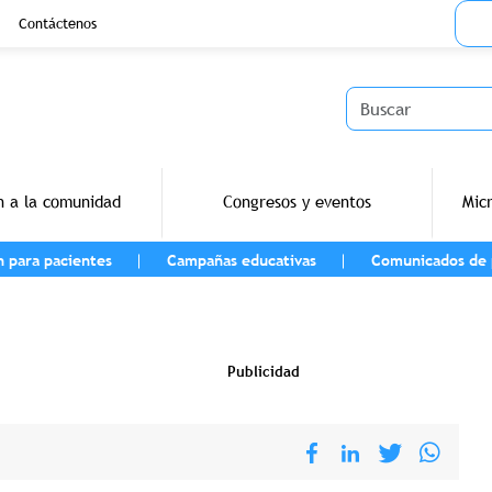
Menu
Contáctenos
Buscar
n a la comunidad
Congresos y eventos
Mic
n para pacientes
Campañas educativas
Comunicados de 
navegación
Publicidad