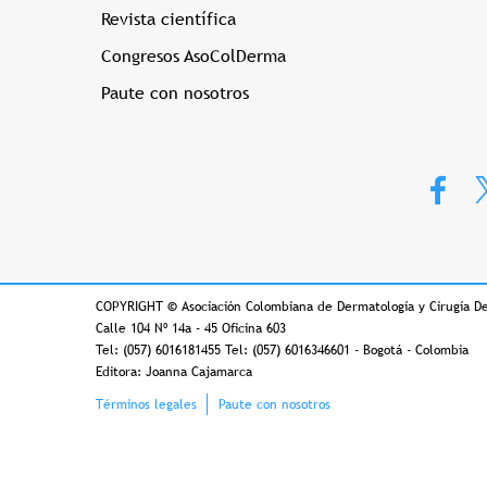
Revista científica
Congresos AsoColDerma
Paute con nosotros
COPYRIGHT
©
Asociación Colombiana de Dermatología y Cirugía D
Calle 104 Nº 14a - 45 Oficina 603
Tel: (057) 6016181455 Tel: (057) 6016346601 - Bogotá - Colombia
Editora: Joanna Cajamarca
Footer
Términos legales
Paute con nosotros