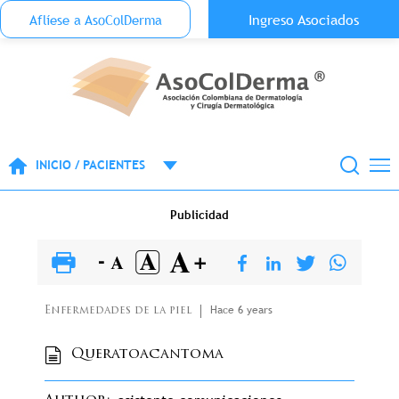
Menu Top Anónimo
Ingreso Asociados
Aflíese a AsoColDerma
Pasar al contenido principal
INICIO / PACIENTES
Publicidad
Hace 6 years
Enfermedades de la piel
Queratoacantoma