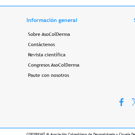
Información general
Sobre AsoColDerma
Contáctenos
Revista científica
Congresos AsoColDerma
Paute con nosotros
COPYRIGHT
©
Asociación Colombiana de Dermatología y Cirugía D