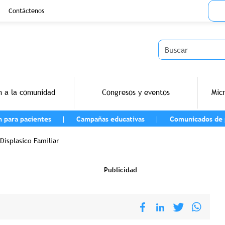
Menu
Contáctenos
Buscar
n a la comunidad
Congresos y eventos
Mic
n para pacientes
Campañas educativas
Comunicados de 
navegación
isplasico Familiar
Publicidad