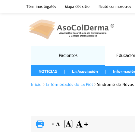
Menu top header
Términos legales
Mapa del sitio
Paute con nosotros
Pasar al contenido principal
Main navigation
Pacientes
Educació
MENU LEFT
NOTICIAS
La Asociación
Informació
Sobrescribir enlaces de ayuda a la 
Inicio
Enfermedades de La Piel
Sindrome de Nevus D