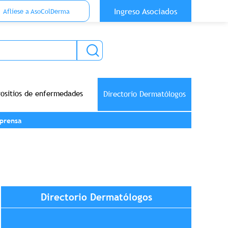
 Top Anónimo
Ingreso Asociados
Aflíese a AsoColDerma
rositios de enfermedades
Directorio Dermatólogos
prensa
Directorio Dermatólogos