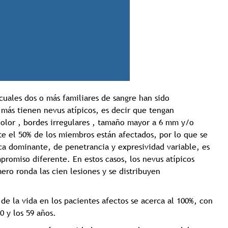
Tricología: Expertos en
 cuales dos o más familiares de sangre han sido
salud capilar
más tienen nevus atípicos, es decir que tengan
color , bordes irregulares , tamaño mayor a 6 mm y/o
te el 50% de los miembros están afectados, por lo que se
a dominante, de penetrancia y expresividad variable, es
Tags:
Tricologia
promiso diferente. En estos casos, los nevus atípicos
ero ronda las cien lesiones y se distribuyen
 de la vida en los pacientes afectos se acerca al 100%, con
0 y los 59 años.