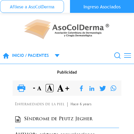
Menu Top Anónimo
Ingreso Asociados
Aflíese a AsoColDerma
Pasar al contenido principal
INICIO / PACIENTES
Publicidad
Hace 6 years
Enfermedades de la piel
Síndrome de Peutz Jegher