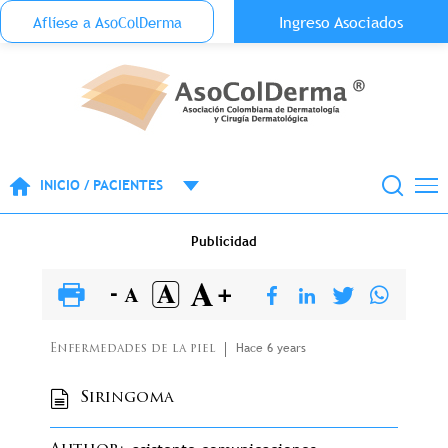
Menu Top Anónimo
Ingreso Asociados
Aflíese a AsoColDerma
Pasar al contenido principal
INICIO / PACIENTES
Publicidad
Hace 6 years
Enfermedades de la piel
Siringoma