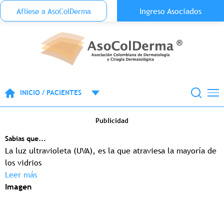
Menu Top Anónimo
Ingreso Asociados
Aflíese a AsoColDerma
Pasar al contenido principal
INICIO / PACIENTES
Publicidad
Sabías que...
La luz ultravioleta (UVA), es la que atraviesa la mayoría de
los vidrios
Leer más
Imagen