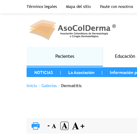
Menu top header
Términos legales
Mapa del sitio
Paute con nosotros
Pasar al contenido principal
Main navigation
Pacientes
Educación 
MENU LEFT
NOTICIAS
La Asociación
Información p
Sobrescribir enlaces de ayuda a la na
Inicio
Galerías
Dermatitis