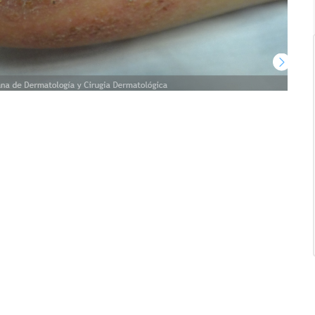
Tricología: Expertos en
salud capilar
Tags:
Tricologia