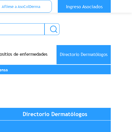
 Top Anónimo
Ingreso Asociados
Aflíese a AsoColDerma
ositios de enfermedades
Directorio Dermatólogos
ensa
Directorio Dermatólogos