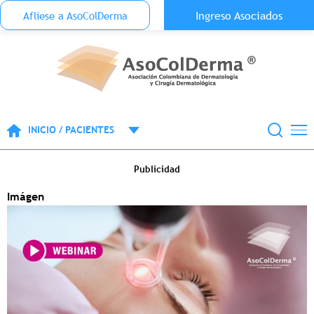
Menu Top Anónimo
Ingreso Asociados
Aflíese a AsoColDerma
Pasar al contenido principal
INICIO / PACIENTES
Publicidad
Imágen