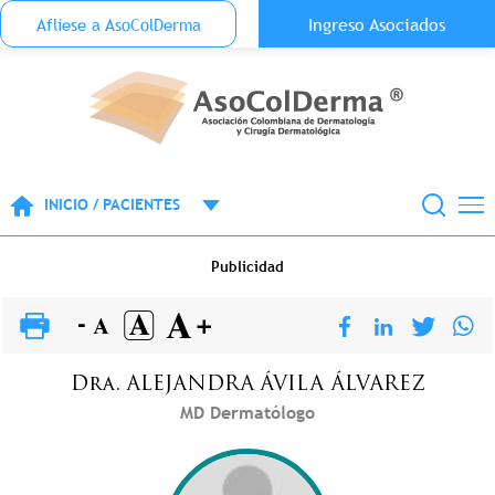
Menu Top Anónimo
Ingreso Asociados
Aflíese a AsoColDerma
Pasar al contenido principal
INICIO / PACIENTES
Publicidad
Dra.
ALEJANDRA
ÁVILA ÁLVAREZ
MD Dermatólogo