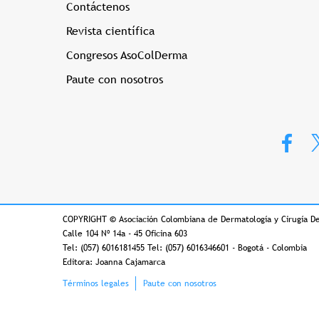
Contáctenos
Revista científica
Congresos AsoColDerma
Paute con nosotros
COPYRIGHT
©
Asociación Colombiana de Dermatología y Cirugía D
Calle 104 Nº 14a - 45 Oficina 603
Tel: (057) 6016181455 Tel: (057) 6016346601 - Bogotá - Colombia
Editora: Joanna Cajamarca
Footer
Términos legales
Paute con nosotros