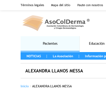
Menu top header
Términos legales
Mapa del sitio
Paute con nosotros
Pasar al contenido principal
Main navigation
Pacientes
Educación 
MENU LEFT
NOTICIAS
La Asociación
Información p
ALEXANDRA LLANOS MESSA
Sobrescribir enlaces de ayuda a la na
Inicio
ALEXANDRA LLANOS MESSA