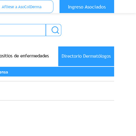
 Top Anónimo
Ingreso Asociados
Aflíese a AsoColDerma
ositios de enfermedades
Directorio Dermatólogos
ensa