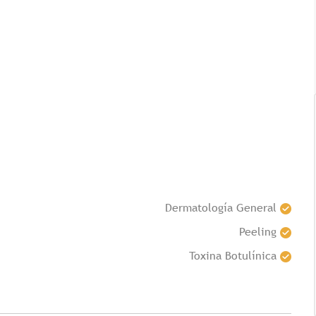
Tricología: Expertos en
salud capilar
Dermatología General
Peeling
Toxina Botulínica
Tags:
Tricologia