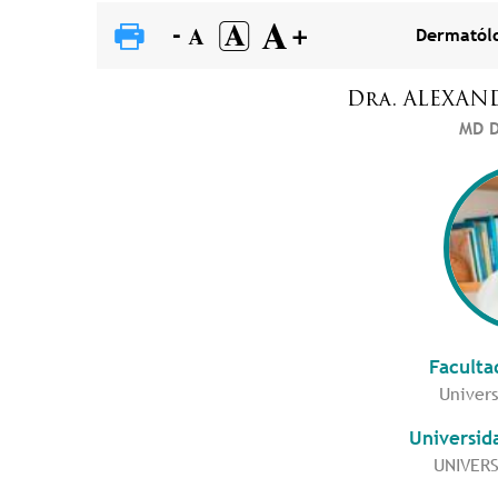
Dermatólo
Dra.
ALEXAN
MD D
Faculta
Univers
Universid
UNIVERS