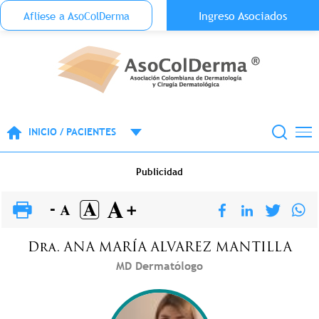
Menu Top Anónimo
Ingreso Asociados
Aflíese a AsoColDerma
Pasar al contenido principal
INICIO / PACIENTES
Publicidad
Dra.
ANA MARÍA
ALVAREZ MANTILLA
MD Dermatólogo