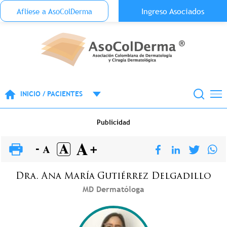
Menu Top Anónimo
Ingreso Asociados
Aflíese a AsoColDerma
Pasar al contenido principal
INICIO / PACIENTES
Publicidad
Dra.
Ana María
Gutiérrez Delgadillo
MD Dermatóloga