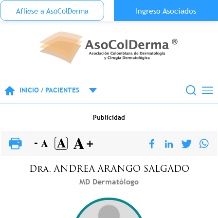
Menu Top Anónimo
Ingreso Asociados
Aflíese a AsoColDerma
Pasar al contenido principal
INICIO / PACIENTES
Publicidad
Dra.
ANDREA
ARANGO SALGADO
MD Dermatólogo