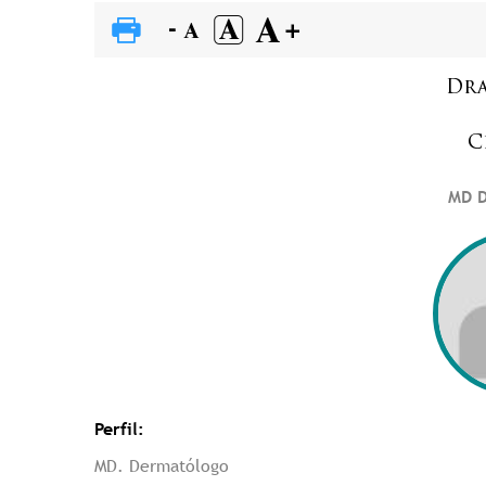
Dra
C
MD D
Perfil:
MD. Dermatólogo