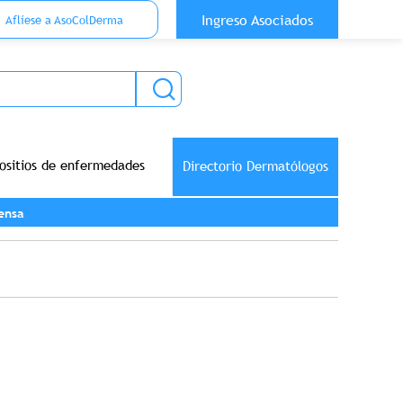
 Top Anónimo
Ingreso Asociados
Aflíese a AsoColDerma
ositios de enfermedades
Directorio Dermatólogos
ensa