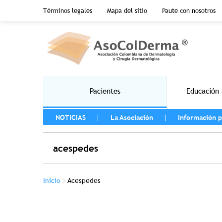
Menu top header
Términos legales
Mapa del sitio
Paute con nosotros
Pasar al contenido principal
Main navigation
Pacientes
Educación 
MENU LEFT
NOTICIAS
La Asociación
Información p
acespedes
Sobrescribir enlaces de ayuda a la na
Inicio
Acespedes