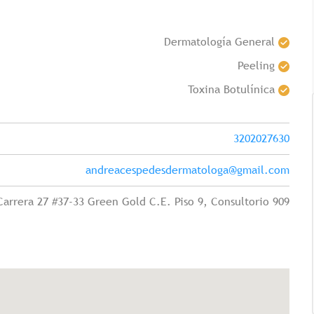
Dermatología General
Peeling
Toxina Botulínica
3202027630
andreacespedesdermatologa@gmail.com
Tricología: Expertos en
salud capilar
Carrera 27 #37-33 Green Gold C.E. Piso 9, Consultorio 909
Tags:
Tricologia