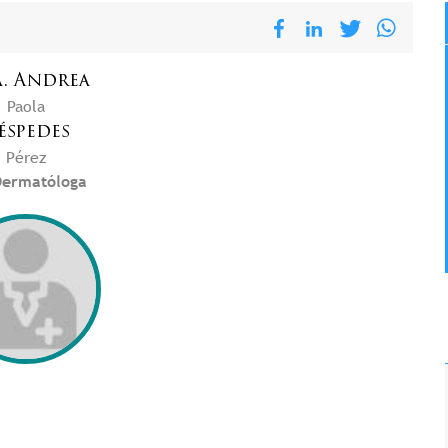
.
Andrea
Paola
éspedes
Pérez
ermatóloga