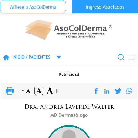
Menu Top Anónimo
Ingreso Asociados
Aflíese a AsoColDerma
Pasar al contenido principal
INICIO / PACIENTES
Publicidad
Dra.
Andrea
Laverde Walter
MD Dermatólogo