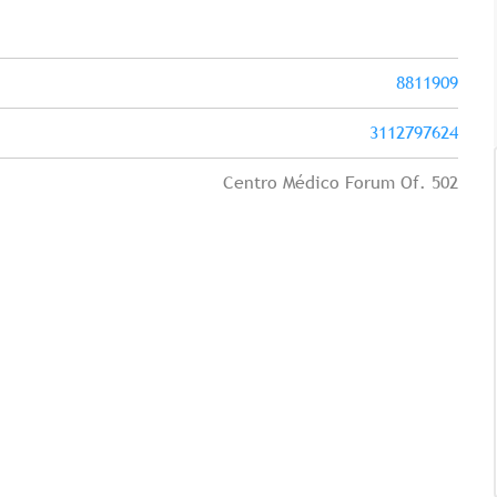
8811909
3112797624
Centro Médico Forum Of. 502
Tricología: Expertos en
salud capilar
Tags:
Tricologia