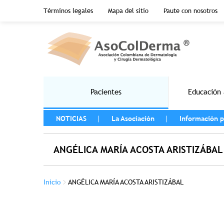
Menu top header
Términos legales
Mapa del sitio
Paute con nosotros
Pasar al contenido principal
Main navigation
Pacientes
Educación 
MENU LEFT
NOTICIAS
La Asociación
Información p
ANGÉLICA MARÍA ACOSTA ARISTIZÁBAL
Sobrescribir enlaces de ayuda a la na
Inicio
ANGÉLICA MARÍA ACOSTA ARISTIZÁBAL