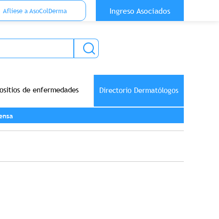
 Top Anónimo
Ingreso Asociados
Aflíese a AsoColDerma
ositios de enfermedades
Directorio Dermatólogos
ensa