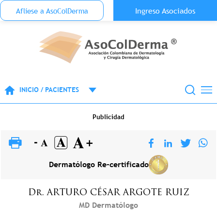
Menu Top Anónimo
Ingreso Asociados
Aflíese a AsoColDerma
Pasar al contenido principal
INICIO / PACIENTES
Publicidad
Dermatólogo Re-certificado
Dr.
ARTURO CÉSAR
ARGOTE RUIZ
MD Dermatólogo