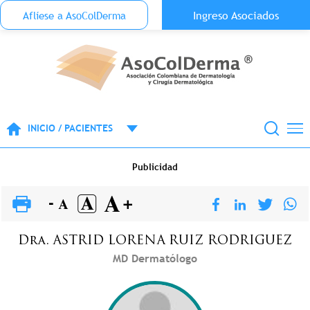
Menu Top Anónimo
Ingreso Asociados
Aflíese a AsoColDerma
Pasar al contenido principal
INICIO / PACIENTES
Publicidad
Dra.
ASTRID LORENA
RUIZ RODRIGUEZ
MD Dermatólogo