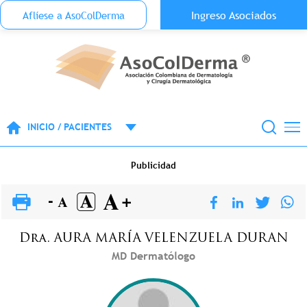
Menu Top Anónimo
Ingreso Asociados
Aflíese a AsoColDerma
Pasar al contenido principal
INICIO / PACIENTES
Publicidad
Dra.
AURA MARÍA
VELENZUELA DURAN
MD Dermatólogo