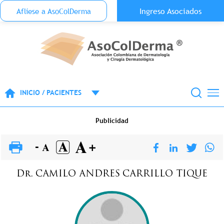
Menu Top Anónimo
Ingreso Asociados
Aflíese a AsoColDerma
Pasar al contenido principal
INICIO / PACIENTES
Publicidad
Dr.
CAMILO ANDRES
CARRILLO TIQUE