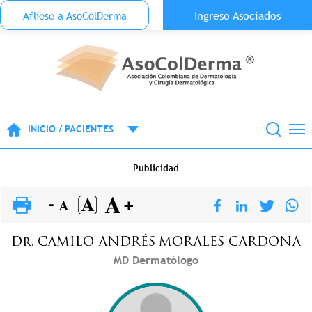
Menu Top Anónimo
Ingreso Asociados
Aflíese a AsoColDerma
Pasar al contenido principal
INICIO / PACIENTES
Publicidad
Dr.
CAMILO ANDRÉS
MORALES CARDONA
MD Dermatólogo