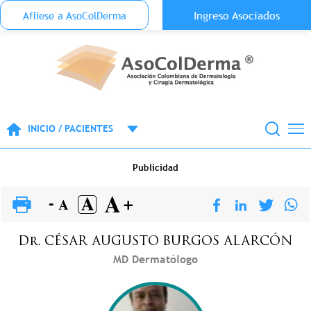
Menu Top Anónimo
Ingreso Asociados
Aflíese a AsoColDerma
Pasar al contenido principal
INICIO / PACIENTES
Publicidad
Dr.
CÉSAR AUGUSTO
BURGOS ALARCÓN
MD Dermatólogo