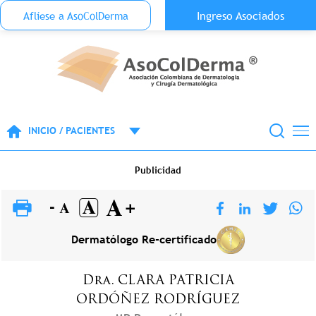
Menu Top Anónimo
Ingreso Asociados
Aflíese a AsoColDerma
Pasar al contenido principal
INICIO / PACIENTES
Publicidad
Dermatólogo Re-certificado
Dra.
CLARA PATRICIA
ORDÓÑEZ RODRÍGUEZ