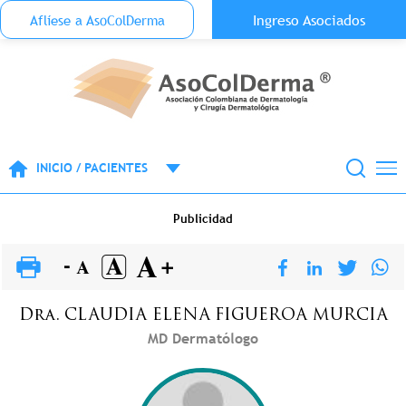
Menu Top Anónimo
Ingreso Asociados
Aflíese a AsoColDerma
Pasar al contenido principal
INICIO / PACIENTES
Publicidad
Dra.
CLAUDIA ELENA
FIGUEROA MURCIA
MD Dermatólogo