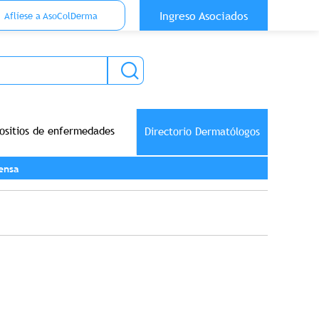
 Top Anónimo
Ingreso Asociados
Aflíese a AsoColDerma
ositios de enfermedades
Directorio Dermatólogos
ensa