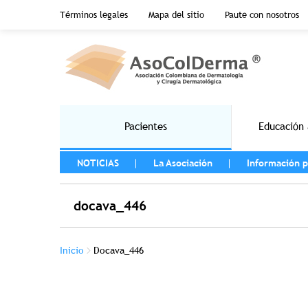
Menu top header
Términos legales
Mapa del sitio
Paute con nosotros
Pasar al contenido principal
Main navigation
Pacientes
Educación 
MENU LEFT
NOTICIAS
La Asociación
Información p
docava_446
Sobrescribir enlaces de ayuda a la na
Inicio
Docava_446