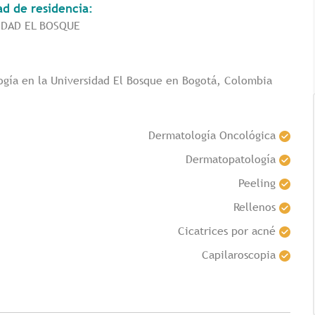
ad de residencia:
IDAD EL BOSQUE
ogía en la Universidad El Bosque en Bogotá, Colombia
Dermatología Oncológica
Dermatopatología
Peeling
Tricología: Expertos en
salud capilar
Rellenos
Cicatrices por acné
Capilaroscopia
Tags:
Tricologia