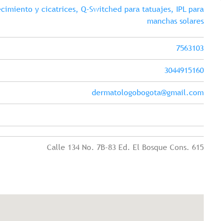
cimiento y cicatrices, Q-Switched para tatuajes, IPL para
manchas solares
7563103
3044915160
dermatologobogota@gmail.com
Calle 134 No. 7B-83 Ed. El Bosque Cons. 615