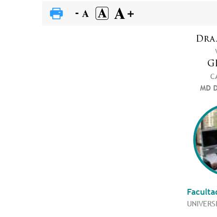
Dra
G
C
MD D
Faculta
UNIVERS