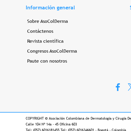
Información general
Sobre AsoColDerma
Contáctenos
Revista científica
Congresos AsoColDerma
Paute con nosotros
COPYRIGHT
©
Asociación Colombiana de Dermatología y Cirugía D
Calle 104 Nº 14a - 45 Oficina 603
Tel: (057) 6016181455 Tel: (057) 6016346601 - Bogotá - Colombia